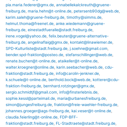
pia.maria.federer@gmx.de
,
annabellekalckreuth@gruene-
freiburg.de
,
maria.hehn@t-online.de
,
petersenb90dg@web.de
,
karim.saleh@gruene-freiburg.de
,
timothy@simms.de
,
helmut.thoma@freenet.de
,
anke.wiedemann@gruene-
freiburg.de
,
einestadtfueralle@stadt.freiburg.de
,
irene.vogel@yahoo.de
,
felix.beuter@gruene-alternative-
freiburg.de
,
angelinaflaig@gmx.de
,
kontakt@linawiemer.de
,
SPD-Kulturliste@stadt.freiburg.de
,
j.soehne@gmail.com
,
bender.spd-fraktion@posteo.de
,
stefanschillinger@web.de
,
renate.buchen@t-online.de
,
ataikeller@t-online.de
,
walter.kroegner@online.de
,
karin.seebacher@web.de
,
cdu-
fraktion@stadt.freiburg.de
,
info@carolin-jenkner.de
,
k.schuele@t-online.de
,
berthold.bock@web.de
,
kotterer@cdu-
fraktion-freiburg.de
,
bernhard.rotzinger@gmx.de
,
sergio.schmidtjf@gmail.com
,
info@finsterlebnis.de
,
sophie.kessl@parteimail.de
,
maria@urbanesfreiburg.de
,
simon@jungesfreiburg.de
,
fraktion@freie-waehler-freiburg.de
,
johannes.groeger@ags-freiburg.de
,
kai.veser@t-online.de
,
claudia.feierling@t-online.de
,
FDP-BFF-
fraktion@stadt.freiburg.de
,
FL-Stadtraete@stadt.freiburg.de
,