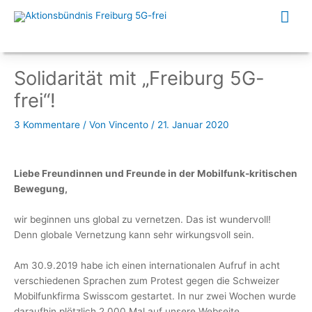
Zum
Hau
Inhalt
springen
Solidarität mit „Freiburg 5G-
frei“!
3 Kommentare
/ Von
Vincento
/
21. Januar 2020
Liebe Freundinnen und Freunde in der Mobilfunk-kritischen
Bewegung,
wir beginnen uns global zu vernetzen. Das ist wundervoll!
Denn globale Vernetzung kann sehr wirkungsvoll sein.
Am 30.9.2019 habe ich einen internationalen Aufruf in acht
verschiedenen Sprachen zum Protest gegen die Schweizer
Mobilfunkfirma Swisscom gestartet. In nur zwei Wochen wurde
daraufhin plötzlich 2.000 Mal auf unsere Webseite