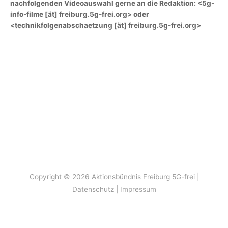
nachfolgenden Videoauswahl gerne an die Redaktion: <5g-
info-filme [ät] freiburg.5g-frei.org> oder
<technikfolgenabschaetzung [ät] freiburg.5g-frei.org>
Copyright © 2026
Aktionsbündnis Freiburg 5G-frei
|
Datenschutz
|
Impressum
Scroll
Diese Website benutzt Cookies. Wenn Sie die Website weiter nutzen
Up
oder auf "OK" klicken, gehen wir von ihrem Einverständnis aus. Mit