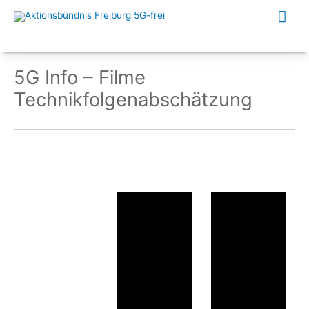
Zum
Hau
Inhalt
springen
5G Info – Filme
Technikfolgenabschätzung