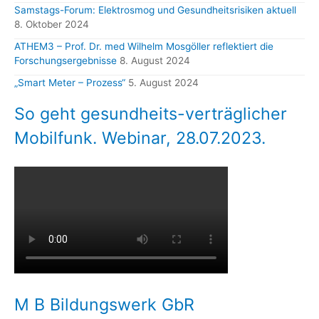
Samstags-Forum: Elektrosmog und Gesundheitsrisiken aktuell
8. Oktober 2024
ATHEM3 – Prof. Dr. med Wilhelm Mosgöller reflektiert die
Forschungsergebnisse
8. August 2024
„Smart Meter – Prozess“
5. August 2024
So geht gesundheits-verträglicher
Mobilfunk. Webinar, 28.07.2023.
M B Bildungswerk GbR