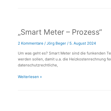
–
Prof.
Dr.
med
Wilhelm
„Smart Meter – Prozess“
Mosgöller
reflektiert
die
2 Kommentare
/
Jörg Beger
/
5. August 2024
Forschungsergebnisse
Um was geht es? Smart Meter sind die funkenden Tei
werden sollen, damit u.a. die Heizkostenrechnung fer
datenschutzrechtliche,
„Smart
Weiterlesen »
Meter
–
Prozess“