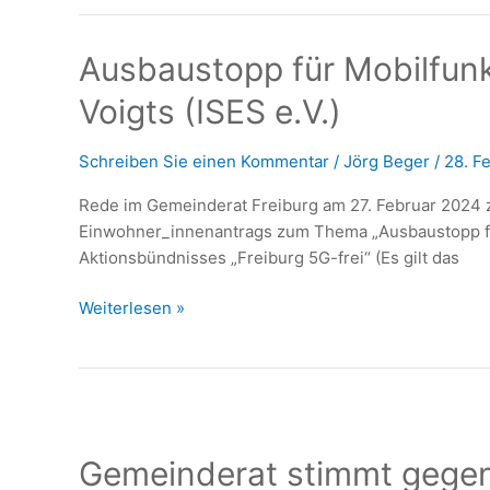
Mobilfunk
5G
in
Ausbaustopp für Mobilfunk 
Freiburg
Voigts (ISES e.V.)
–
Bernd
Schreiben Sie einen Kommentar
/
Jörg Beger
/
28. F
I.
Budzinski
Rede im Gemeinderat Freiburg am 27. Februar 2024 z
(ISES
Einwohner_innenantrags zum Thema „Ausbaustopp fü
e.V.)
Aktionsbündnisses „Freiburg 5G-frei“ (Es gilt das
Ausbaustopp
Weiterlesen »
für
Mobilfunk
5G
in
Freiburg
Gemeinderat stimmt gege
–