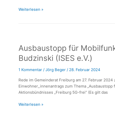
Fremd-
Befeldung
Ausbaustopp
Weiterlesen »
ist
für
Privatsache
Mobilfunk
5G
in
Freiburg
Ausbaustopp für Mobilfunk 
–
Dr.
Budzinski (ISES e.V.)
med.
Wolf
1 Kommentar
/
Jörg Beger
/
28. Februar 2024
Bergmann
(AB
Rede im Gemeinderat Freiburg am 27. Februar 2024 z
FR-
Einwohner_innenantrags zum Thema „Ausbaustopp fü
5G-
Aktionsbündnisses „Freiburg 5G-frei“ (Es gilt das
frei)
Ausbaustopp
Weiterlesen »
für