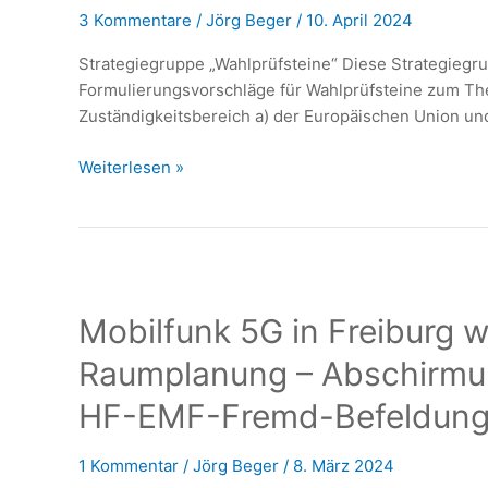
3 Kommentare
/
Jörg Beger
/
10. April 2024
Strategiegruppe „Wahlprüfsteine“ Diese Strategiegr
Formulierungsvorschläge für Wahlprüfsteine zum The
Zuständigkeitsbereich a) der Europäischen Union und
Wahlprüfsteine
Weiterlesen »
zur
Mobilfunkpolitik
2024-
2029
erstellen
Mobilfunk 5G in Freiburg w
Raumplanung – Abschirmun
HF-EMF-Fremd-Befeldung i
1 Kommentar
/
Jörg Beger
/
8. März 2024