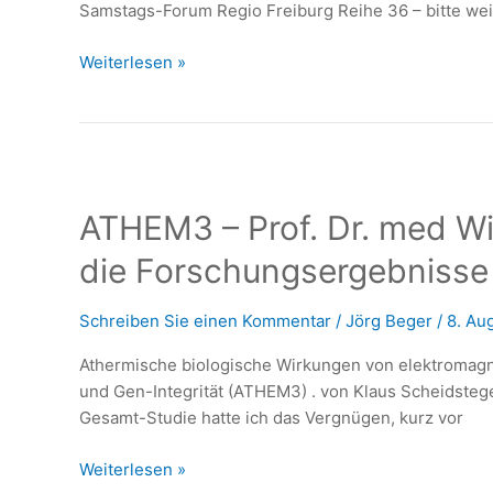
Samstags-Forum Regio Freiburg Reihe 36 – bitte wei
Samstags-
Weiterlesen »
Forum:
Elektrosmog
und
Gesundheitsrisiken
aktuell
ATHEM3 – Prof. Dr. med Wil
die Forschungsergebnisse
Schreiben Sie einen Kommentar
/
Jörg Beger
/
8. Au
Athermische biologische Wirkungen von elektromagn
und Gen-Integrität (ATHEM3) . von Klaus Scheidstege
Gesamt-Studie hatte ich das Vergnügen, kurz vor
ATHEM3
Weiterlesen »