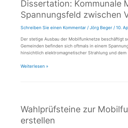
Dissertation: Kommunale 
Spannungsfeld zwischen V
Schreiben Sie einen Kommentar
/
Jörg Beger
/
10. Ap
Der stetige Ausbau der Mobilfunknetze beschäftigt s
Gemeinden befinden sich oftmals in einem Spannun
hinsichtlich elektromagnetischer Strahlung und dem 
Dissertation:
Weiterlesen »
Kommunale
Mobilfunkkonzepte
im
Spannungsfeld
zwischen
Wahlprüfsteine zur Mobilf
Vorsorge
und
erstellen
Versorgung