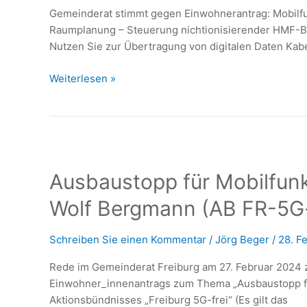
Gemeinderat stimmt gegen Einwohnerantrag: Mobilfu
Raumplanung – Steuerung nichtionisierender HMF-Bef
Nutzen Sie zur Übertragung von digitalen Daten Ka
Mobilfunk
Weiterlesen »
5G
in
Freiburg
weiter
ohne
Ausbaustopp für Mobilfunk 
konzeptionelle
Raumplanung
Wolf Bergmann (AB FR-5G-
–
Abschirmung
Schreiben Sie einen Kommentar
/
Jörg Beger
/
28. F
nicht-
ionisierender
Rede im Gemeinderat Freiburg am 27. Februar 2024 z
HF-
Einwohner_innenantrags zum Thema „Ausbaustopp fü
EMF-
Aktionsbündnisses „Freiburg 5G-frei“ (Es gilt das