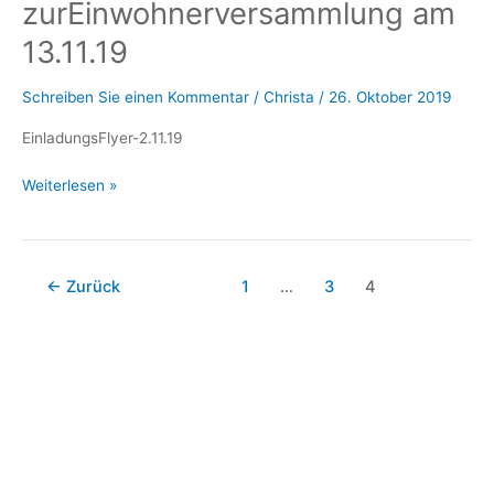
zurEinwohnerversammlung am
zeigen
die
13.11.19
Bäume?
Baumbegehung
Schreiben Sie einen Kommentar
/
Christa
/
26. Oktober 2019
mit
Frau
EinladungsFlyer-2.11.19
Dr.
Flyer
Waldmann-
Weiterlesen »
Einladung
Selsam
zurEinwohnerversammlung
9.11.19
am
13.11.19
←
Zurück
1
…
3
4