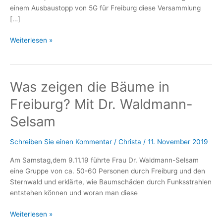
einem Ausbaustopp von 5G für Freiburg diese Versammlung
[…]
Einwohner*innenversammlung
Weiterlesen »
am
13.11.2019
um
Was zeigen die Bäume in
19h
im
Freiburg? Mit Dr. Waldmann-
Paulussaal
Selsam
Schreiben Sie einen Kommentar
/
Christa
/
11. November 2019
Am Samstag,dem 9.11.19 führte Frau Dr. Waldmann-Selsam
eine Gruppe von ca. 50-60 Personen durch Freiburg und den
Sternwald und erklärte, wie Baumschäden durch Funksstrahlen
entstehen können und woran man diese
Was
Weiterlesen »