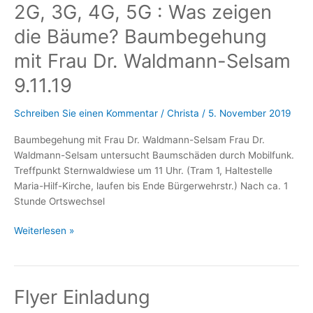
2G, 3G, 4G, 5G : Was zeigen
Wirkungen
der
die Bäume? Baumbegehung
Mobilfunkstrahlung.
Faktencheck“
mit Frau Dr. Waldmann-Selsam
9.11.19
9.11.19
Schreiben Sie einen Kommentar
/
Christa
/
5. November 2019
Baumbegehung mit Frau Dr. Waldmann-Selsam Frau Dr.
Waldmann-Selsam untersucht Baumschäden durch Mobilfunk.
Treffpunkt Sternwaldwiese um 11 Uhr. (Tram 1, Haltestelle
Maria-Hilf-Kirche, laufen bis Ende Bürgerwehrstr.) Nach ca. 1
Stunde Ortswechsel
2G,
Weiterlesen »
3G,
4G,
5G
Flyer Einladung
:
Was