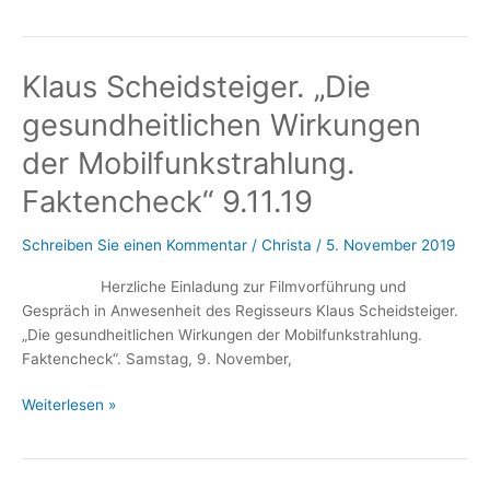
zeigen
die
Bäume
Klaus Scheidsteiger. „Die
in
Freiburg?
gesundheitlichen Wirkungen
Mit
Dr.
der Mobilfunkstrahlung.
Waldmann-
Faktencheck“ 9.11.19
Selsam
Schreiben Sie einen Kommentar
/
Christa
/
5. November 2019
Herzliche Einladung zur Filmvorführung und
Gespräch in Anwesenheit des Regisseurs Klaus Scheidsteiger.
„Die gesundheitlichen Wirkungen der Mobilfunkstrahlung.
Faktencheck“. Samstag, 9. November,
Klaus
Weiterlesen »
Scheidsteiger.
„Die
gesundheitlichen