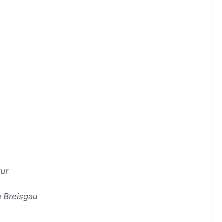
tur
m Breisgau