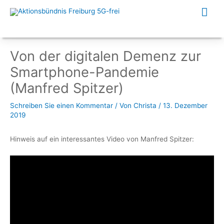
Zum
Hau
Inhalt
springen
Von der digitalen Demenz zur
Smartphone-Pandemie
(Manfred Spitzer)
Schreiben Sie einen Kommentar
/ Von
Christa
/
13. Dezember
2019
Hinweis auf ein interessantes Video von Manfred Spitzer: