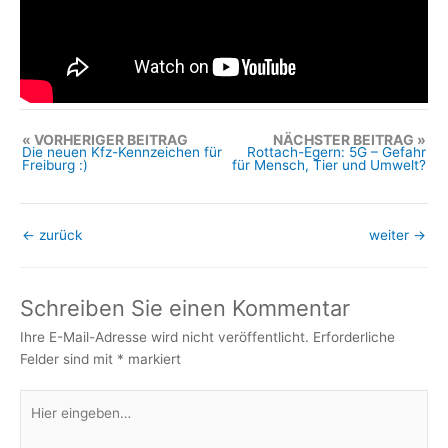
VORHERIGER BEITRAG
NÄCHSTER BEITRAG
Die neuen Kfz-Kennzeichen für
Rottach-Egern: 5G – Gefahr
Freiburg :)
für Mensch, Tier und Umwelt?
←
zurück
weiter
→
Schreiben Sie einen Kommentar
Ihre E-Mail-Adresse wird nicht veröffentlicht.
Erforderliche
Felder sind mit
*
markiert
Hier
eingeben…